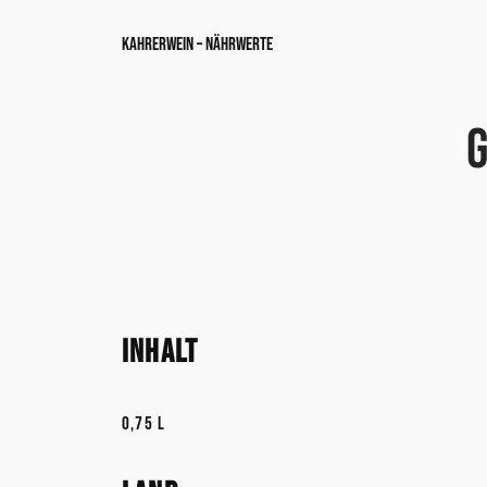
Zum
Kahrerwein – Nährwerte
Inhalt
springen
Inhalt
0,75 l